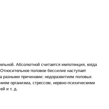
ельной. Абсолютной считается импотенция, когда
 Относительное половое бессилие наступает
на разными причинами: недоразвитием половых
нием организма, стрессом, нервно-психическими
й и т. д.