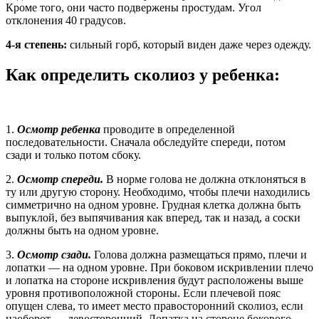
Кроме того, они часто подвержены простудам. Угол
отклонения 40 градусов.
4-я степень:
сильный горб, который виден даже через одежду.
Как определить сколиоз у ребенка:
1.
Осмотр ребенка
проводите в определенной
последовательности. Сначала обследуйте спереди, потом
сзади и только потом сбоку.
2.
Осмотр спереди.
В норме голова не должна отклоняться в
ту или другую сторону. Необходимо, чтобы плечи находились
симметрично на одном уровне. Грудная клетка должна быть
выпуклой, без выпячивания как вперед, так и назад, а соски
должны быть на одном уровне.
3.
Осмотр сзади.
Голова должна размещаться прямо, плечи и
лопатки — на одном уровне. При боковом искривлении плечо
и лопатка на стороне искривления будут расположены выше
уровня противоположной стороны. Если плечевой пояс
опущен слева, то имеет место правосторонний сколиоз, если
наоборот — левосторонний. Лопатка на стороне бокового