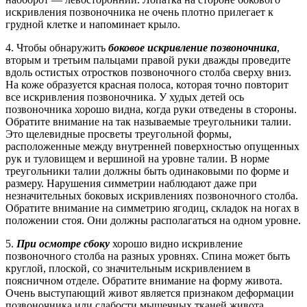
искривления позвоночника не очень плотно прилегает к
грудной клетке и напоминает крыло.
4. Чтобы обнаружить
боковое искривление позвоночника
,
вторым и третьим пальцами правой руки дважды проведите
вдоль остистых отростков позвоночного столба сверху вниз.
На коже образуется красная полоса, которая точно повторит
все искривления позвоночника. У худых детей ось
позвоночника хорошо видна, когда руки отведены в стороны.
Обратите внимание на так называемые треугольники талии.
Это щелевидные просветы треугольной формы,
расположенные между внутренней поверхностью опущенных
рук и туловищем и вершиной на уровне талии. В норме
треугольники талии должны быть одинаковыми по форме и
размеру. Нарушения симметрии наблюдают даже при
незначительных боковых искривлениях позвоночного столба.
Обратите внимание на симметрию ягодиц, складок на ногах в
положении стоя. Они должны располагаться на одном уровне.
5.
При осмотре сбоку
хорошо видно искривление
позвоночного столба на разных уровнях. Спина может быть
круглой, плоской, со значительным искривлением в
поясничном отделе. Обратите внимание на форму живота.
Очень выступающий живот является признаком деформации
позвоночника или слабости мышечных тканей живота.