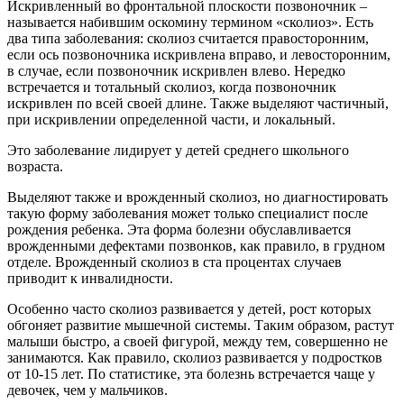
Искривленный во фронтальной плоскости позвоночник –
называется набившим оскомину термином «сколиоз». Есть
два типа заболевания: сколиоз считается правосторонним,
если ось позвоночника искривлена вправо, и левосторонним,
в случае, если позвоночник искривлен влево. Нередко
встречается и тотальный сколиоз, когда позвоночник
искривлен по всей своей длине. Также выделяют частичный,
при искривлении определенной части, и локальный.
Это заболевание лидирует у детей среднего школьного
возраста.
Выделяют также и врожденный сколиоз, но диагностировать
такую форму заболевания может только специалист после
рождения ребенка. Эта форма болезни обуславливается
врожденными дефектами позвонков, как правило, в грудном
отделе. Врожденный сколиоз в ста процентах случаев
приводит к инвалидности.
Особенно часто сколиоз развивается у детей, рост которых
обгоняет развитие мышечной системы. Таким образом, растут
малыши быстро, а своей фигурой, между тем, совершенно не
занимаются. Как правило, сколиоз развивается у подростков
от 10-15 лет. По статистике, эта болезнь встречается чаще у
девочек, чем у мальчиков.