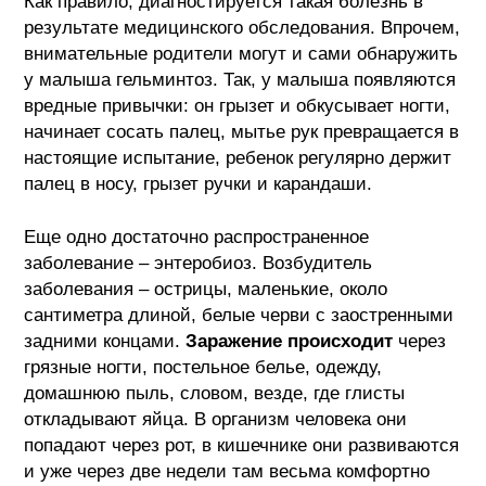
Как правило, диагностируется такая болезнь в
результате медицинского обследования. Впрочем,
внимательные родители могут и сами обнаружить
у малыша гельминтоз. Так, у малыша появляются
вредные привычки: он грызет и обкусывает ногти,
начинает сосать палец, мытье рук превращается в
настоящие испытание, ребенок регулярно держит
палец в носу, грызет ручки и карандаши.
Еще одно достаточно распространенное
заболевание – энтеробиоз. Возбудитель
заболевания – острицы, маленькие, около
сантиметра длиной, белые черви с заостренными
задними концами.
Заражение происходит
через
грязные ногти, постельное белье, одежду,
домашнюю пыль, словом, везде, где глисты
откладывают яйца. В организм человека они
попадают через рот, в кишечнике они развиваются
и уже через две недели там весьма комфортно