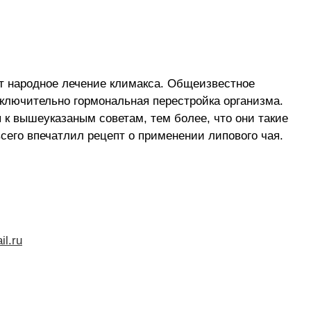
ет народное лечение климакса. Общеизвестное
сключительно гормональная перестройка организма.
 к вышеуказаным советам, тем более, что они такие
сего впечатлил рецепт о применении липового чая.
l.ru