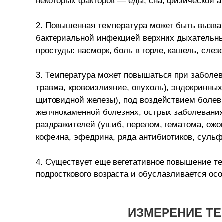
некоторых факторов — еды, сна, физической ак
2. Повышенная температура может быть вызва
бактериальной инфекцией верхних дыхательны
простуды: насморк, боль в горле, кашель, слез
3. Температура может повышаться при заболе
травма, кровоизлияние, опухоль), эндокринны
щитовидной железы), под воздействием болев
желчнокаменной болезнях, острых заболевани
раздражителей (ушиб, перелом, гематома, ожо
кофеина, эфедрина, ряда антибиотиков, суль
4. Существует еще вегетативное повышение те
подросткового возраста и обуславливается ос
ИЗМЕРЕНИЕ ТЕ