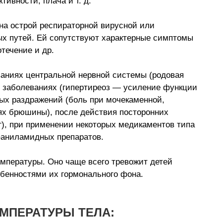
тивности, плача и т. д.
на острой респираторной вирусной или
х путей. Ей сопутствуют характерные симптомы
отечение и др.
ваниях центральной нервной системы (родовая
х заболеваниях (гипертиреоз — усиление функции
ых раздражений (боль при мочекаменной,
ях брюшины), после действия посторонних
г), при применении некоторых медикаментов типа
фаниламидных препаратов.
мпературы. Оно чаще всего тревожит детей
обенностями их гормонального фона.
МПЕРАТУРЫ ТЕЛА: