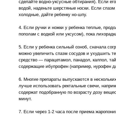
сделайте водно-уксусные обтирания). Если его
водой, наденьте шерстяные носки. Если спазм 
холодные, дайте ребенку но-шпу.
4. Если ручки и ножки у ребенка теплые, про
пополам с водкой или уксусом), пока лихорадка
5. Если у ребенка сильный озноб, сначала согр
можно увеличить спазм сосудов и ухудшить т
средство — парацетамол, панадол, калпол, та
содержащие ибупрофен (например, нурофен дл
6. Многие препараты выпускаются в нескольки
лучше использовать ректальные свечи, наприме
содержат подобранную по возрасту дозу вещес
минут.
7. Если через 1-2 часа после приема жаропон